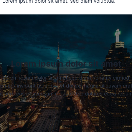
Lorem ipsum dolor sit amet. sed diam voluptua.
Lorem ipsum dolor sit amet
Lorem ipsum dolor sit amet,sed diam nonumy eirmod
tempor invidunt ut labore et dolore magna aliquyam erat
At vero eos et accusam et justo duo dolores et ea rebum