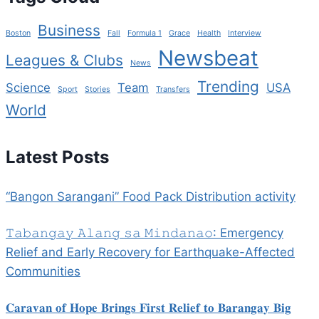
Business
Boston
Fall
Formula 1
Grace
Health
Interview
Newsbeat
Leagues & Clubs
News
Trending
Science
Team
USA
Sport
Stories
Transfers
World
Latest Posts
“Bangon Sarangani” Food Pack Distribution activity
𝚃𝚊𝚋𝚊𝚗𝚐𝚊𝚢 𝙰𝚕𝚊𝚗𝚐 𝚜𝚊 𝙼𝚒𝚗𝚍𝚊𝚗𝚊𝚘: Emergency
Relief and Early Recovery for Earthquake-Affected
Communities
𝐂𝐚𝐫𝐚𝐯𝐚𝐧 𝐨𝐟 𝐇𝐨𝐩𝐞 𝐁𝐫𝐢𝐧𝐠𝐬 𝐅𝐢𝐫𝐬𝐭 𝐑𝐞𝐥𝐢𝐞𝐟 𝐭𝐨 𝐁𝐚𝐫𝐚𝐧𝐠𝐚𝐲 𝐁𝐢𝐠