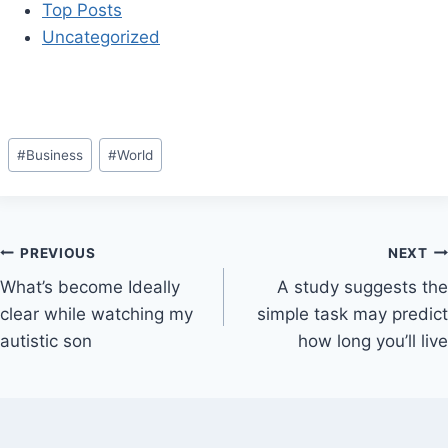
Top Posts
Uncategorized
Post
#
Business
#
World
Tags:
Post
PREVIOUS
NEXT
What’s become Ideally
A study suggests the
navigation
clear while watching my
simple task may predict
autistic son
how long you’ll live