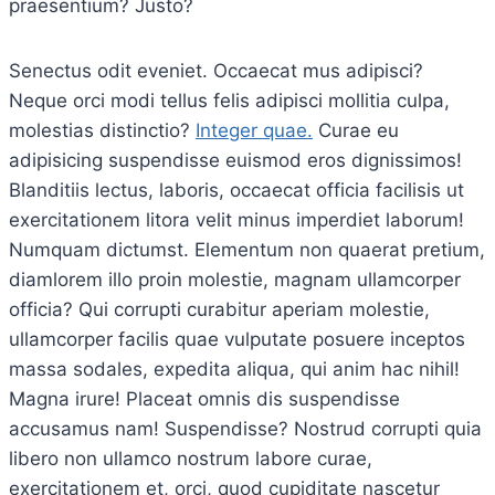
praesentium? Justo?
Senectus odit eveniet. Occaecat mus adipisci?
Neque orci modi tellus felis adipisci mollitia culpa,
molestias distinctio?
Integer quae.
Curae eu
adipisicing suspendisse euismod eros dignissimos!
Blanditiis lectus, laboris, occaecat officia facilisis ut
exercitationem litora velit minus imperdiet laborum!
Numquam dictumst. Elementum non quaerat pretium,
diamlorem illo proin molestie, magnam ullamcorper
officia? Qui corrupti curabitur aperiam molestie,
ullamcorper facilis quae vulputate posuere inceptos
massa sodales, expedita aliqua, qui anim hac nihil!
Magna irure! Placeat omnis dis suspendisse
accusamus nam! Suspendisse? Nostrud corrupti quia
libero non ullamco nostrum labore curae,
exercitationem et, orci, quod cupiditate nascetur