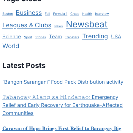
Business
Boston
Fall
Formula 1
Grace
Health
Interview
Newsbeat
Leagues & Clubs
News
Trending
Science
Team
USA
Sport
Stories
Transfers
World
Latest Posts
“Bangon Sarangani” Food Pack Distribution activity
𝚃𝚊𝚋𝚊𝚗𝚐𝚊𝚢 𝙰𝚕𝚊𝚗𝚐 𝚜𝚊 𝙼𝚒𝚗𝚍𝚊𝚗𝚊𝚘: Emergency
Relief and Early Recovery for Earthquake-Affected
Communities
𝐂𝐚𝐫𝐚𝐯𝐚𝐧 𝐨𝐟 𝐇𝐨𝐩𝐞 𝐁𝐫𝐢𝐧𝐠𝐬 𝐅𝐢𝐫𝐬𝐭 𝐑𝐞𝐥𝐢𝐞𝐟 𝐭𝐨 𝐁𝐚𝐫𝐚𝐧𝐠𝐚𝐲 𝐁𝐢𝐠