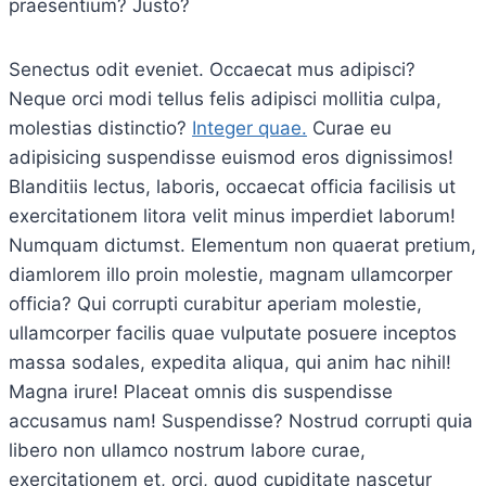
praesentium? Justo?
Senectus odit eveniet. Occaecat mus adipisci?
Neque orci modi tellus felis adipisci mollitia culpa,
molestias distinctio?
Integer quae.
Curae eu
adipisicing suspendisse euismod eros dignissimos!
Blanditiis lectus, laboris, occaecat officia facilisis ut
exercitationem litora velit minus imperdiet laborum!
Numquam dictumst. Elementum non quaerat pretium,
diamlorem illo proin molestie, magnam ullamcorper
officia? Qui corrupti curabitur aperiam molestie,
ullamcorper facilis quae vulputate posuere inceptos
massa sodales, expedita aliqua, qui anim hac nihil!
Magna irure! Placeat omnis dis suspendisse
accusamus nam! Suspendisse? Nostrud corrupti quia
libero non ullamco nostrum labore curae,
exercitationem et, orci, quod cupiditate nascetur