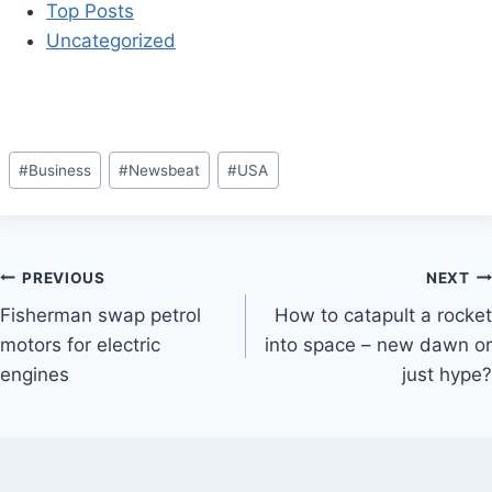
Top Posts
Uncategorized
Post
#
Business
#
Newsbeat
#
USA
Tags:
Post
PREVIOUS
NEXT
Fisherman swap petrol
How to catapult a rocket
navigation
motors for electric
into space – new dawn or
engines
just hype?