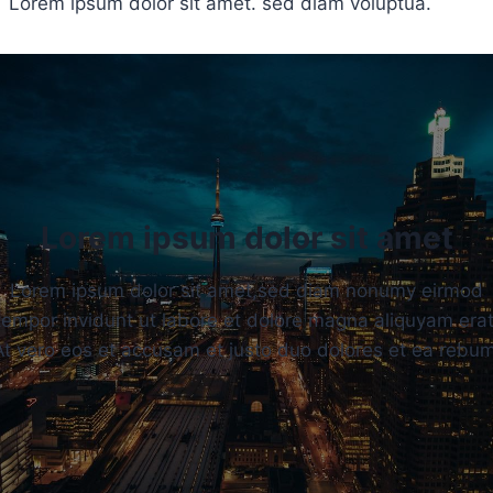
Lorem ipsum dolor sit amet. sed diam voluptua.
Lorem ipsum dolor sit amet
Lorem ipsum dolor sit amet,sed diam nonumy eirmod
tempor invidunt ut labore et dolore magna aliquyam erat
At vero eos et accusam et justo duo dolores et ea rebum