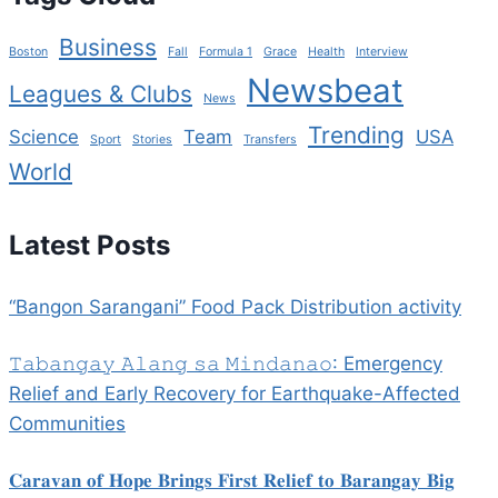
Business
Boston
Fall
Formula 1
Grace
Health
Interview
Newsbeat
Leagues & Clubs
News
Trending
Science
Team
USA
Sport
Stories
Transfers
World
Latest Posts
“Bangon Sarangani” Food Pack Distribution activity
𝚃𝚊𝚋𝚊𝚗𝚐𝚊𝚢 𝙰𝚕𝚊𝚗𝚐 𝚜𝚊 𝙼𝚒𝚗𝚍𝚊𝚗𝚊𝚘: Emergency
Relief and Early Recovery for Earthquake-Affected
Communities
𝐂𝐚𝐫𝐚𝐯𝐚𝐧 𝐨𝐟 𝐇𝐨𝐩𝐞 𝐁𝐫𝐢𝐧𝐠𝐬 𝐅𝐢𝐫𝐬𝐭 𝐑𝐞𝐥𝐢𝐞𝐟 𝐭𝐨 𝐁𝐚𝐫𝐚𝐧𝐠𝐚𝐲 𝐁𝐢𝐠