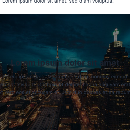
Lorem ipsum dolor sit amet. sed diam voluptua.
Lorem ipsum dolor sit amet
Lorem ipsum dolor sit amet,sed diam nonumy eirmod
tempor invidunt ut labore et dolore magna aliquyam erat
At vero eos et accusam et justo duo dolores et ea rebum