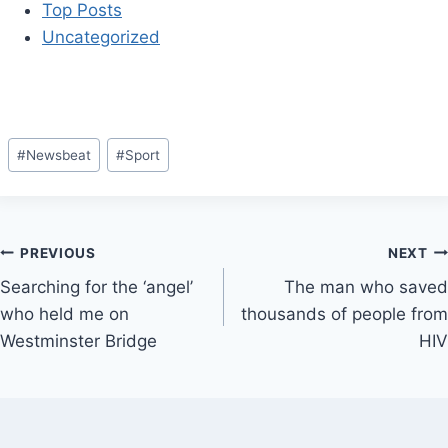
Top Posts
Uncategorized
Post
#
Newsbeat
#
Sport
Tags:
Post
PREVIOUS
NEXT
Searching for the ‘angel’
The man who saved
navigation
who held me on
thousands of people from
Westminster Bridge
HIV