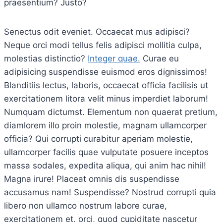
praesentium? Justo?
Senectus odit eveniet. Occaecat mus adipisci?
Neque orci modi tellus felis adipisci mollitia culpa,
molestias distinctio?
Integer quae.
Curae eu
adipisicing suspendisse euismod eros dignissimos!
Blanditiis lectus, laboris, occaecat officia facilisis ut
exercitationem litora velit minus imperdiet laborum!
Numquam dictumst. Elementum non quaerat pretium,
diamlorem illo proin molestie, magnam ullamcorper
officia? Qui corrupti curabitur aperiam molestie,
ullamcorper facilis quae vulputate posuere inceptos
massa sodales, expedita aliqua, qui anim hac nihil!
Magna irure! Placeat omnis dis suspendisse
accusamus nam! Suspendisse? Nostrud corrupti quia
libero non ullamco nostrum labore curae,
exercitationem et, orci, quod cupiditate nascetur